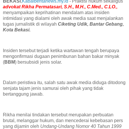
BEKASI
,
Kabalberitanews.my.id
- Praktisi hukum sekaligus
advokat Rikha Permatasari, S.H., M.H., C.Med., C.LO.,
menyampaikan keprihatinan mendalam atas insiden
intimidasi yang dialami oleh awak media saat menjalankan
tugas jurnalistik di wilayah
Ciketing Udik, Bantar Gebang,
Kota Bekasi.
Insiden tersebut terjadi ketika wartawan tengah berupaya
mengonfirmasi dugaan penimbunan bahan bakar minyak
(
BBM
) bersubsidi jenis solar.
Dalam peristiwa itu, salah satu awak media diduga ditodong
senjata tajam jenis samurai oleh pihak yang tidak
bertanggung jawab.
Rikha menilai tindakan tersebut merupakan perbuatan
brutal, melanggar hukum, dan mencederai kebebasan pers
yang dijamin oleh
Undang-Undang Nomor 40 Tahun 1999