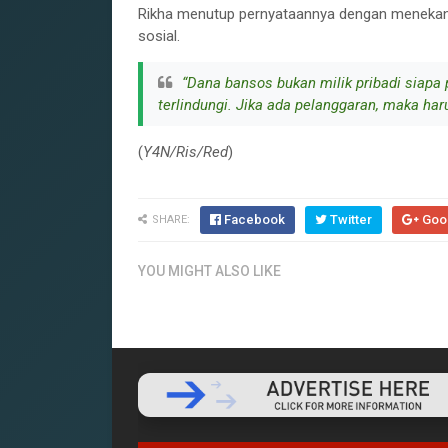
Rikha menutup pernyataannya dengan menekank
sosial.
“Dana bansos bukan milik pribadi siapa
terlindungi. Jika ada pelanggaran, maka ha
(
Y4N/Ris/Red
)
Facebook
Twitter
Goo
SHARE:
YOU MIGHT ALSO LIKE