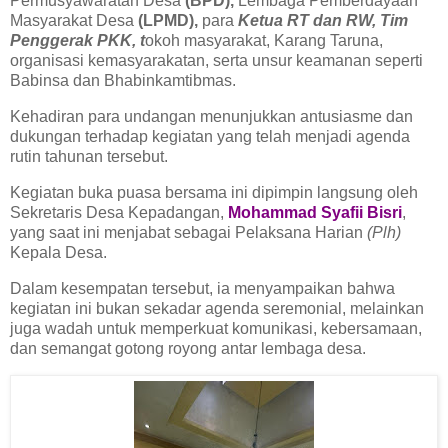
Permusyawaratan Desa
(BPD),
Lembaga Pemberdayaan
Masyarakat Desa
(LPMD),
para
Ketua RT dan RW, Tim
Penggerak PKK, t
okoh masyarakat, Karang Taruna,
organisasi kemasyarakatan, serta unsur keamanan seperti
Babinsa dan Bhabinkamtibmas.
Kehadiran para undangan menunjukkan antusiasme dan
dukungan terhadap kegiatan yang telah menjadi agenda
rutin tahunan tersebut.
Kegiatan buka puasa bersama ini dipimpin langsung oleh
Sekretaris Desa Kepadangan,
Mohammad Syafii Bisri
,
yang saat ini menjabat sebagai Pelaksana Harian
(Plh)
Kepala Desa.
Dalam kesempatan tersebut, ia menyampaikan bahwa
kegiatan ini bukan sekadar agenda seremonial, melainkan
juga wadah untuk memperkuat komunikasi, kebersamaan,
dan semangat gotong royong antar lembaga desa.