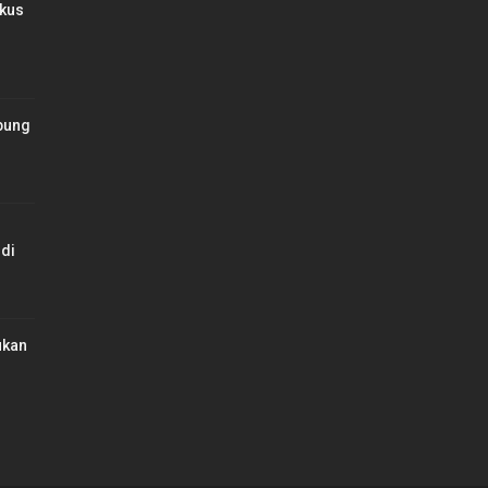
kus
bung
di
ukan