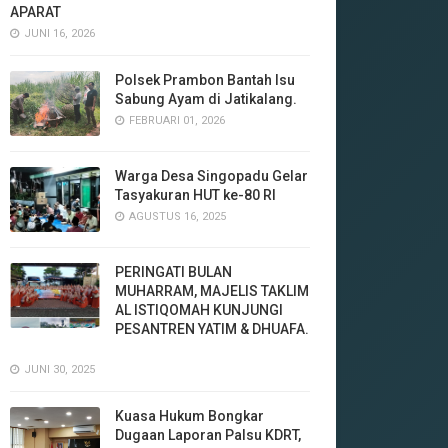
APARAT
JUNI 16, 2026
Polsek Prambon Bantah Isu
Sabung Ayam di Jatikalang.
FEBRUARI 01, 2026
Warga Desa Singopadu Gelar
Tasyakuran HUT ke-80 RI
AGUSTUS 16, 2025
‎PERINGATI BULAN
MUHARRAM, MAJELIS TAKLIM
AL ISTIQOMAH KUNJUNGI
PESANTREN YATIM & DHUAFA.
JUNI 30, 2025
‎Kuasa Hukum Bongkar
Dugaan Laporan Palsu KDRT,