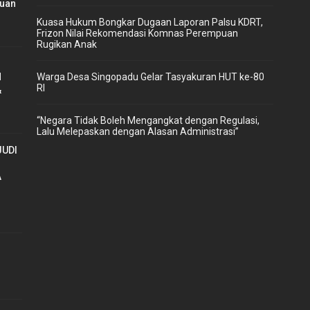
uan
‎Kuasa Hukum Bongkar Dugaan Laporan Palsu KDRT,
Frizon Nilai Rekomendasi Komnas Perempuan
Rugikan Anak
H
Warga Desa Singopadu Gelar Tasyakuran HUT ke-80
RI
&
“Negara Tidak Boleh Mengangkat dengan Regulasi,
Lalu Melepaskan dengan Alasan Administrasi”
JUDI
A