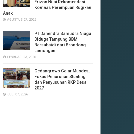
Frizon Nilai Rekomendasi
Komnas Perempuan Rugikan
Anak
AGUSTUS 27, 2025
‎PT Danendra Samudra Niaga
Diduga Tampung BBM
Bersubsidi dari Brondong
Lamongan
FEBRUARI 23, 2026
Gedangrowo Gelar Musdes,
Fokus Penurunan Stunting
dan Penyusunan RKP Desa
2027
JULI 07, 2026