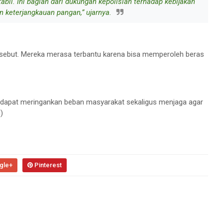
il. ‎Ini bagian dari dukungan kepolisian terhadap kebijakan
 keterjangkauan pangan,” ujarnya.
rsebut. Mereka merasa terbantu karena bisa memperoleh beras
n dapat meringankan beban masyarakat sekaligus menjaga agar
)
gle+
Pinterest