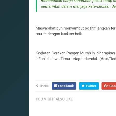
memastikan harga kebutuhan pokok tetap stab
pemerintah dalam menjaga ketersediaan dan
‎Masyarakat pun menyambut positif langkah te
murah dengan kualitas baik.
‎Kegiatan Gerakan Pangan Murah ini diharapka
inflasi di Jawa Timur tetap terkendali. (Asis/Red
Facebook
Twitter
Goo
SHARE:
YOU MIGHT ALSO LIKE