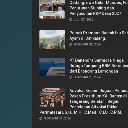
Gedangrowo Gelar Musdes, Fo
Penurunan Stunting dan
Penyusunan RKP Desa 2027
JULI 07, 2026
Polsek Prambon Bantah Isu Sa
Ayam di Jatikalang.
FEBRUARI 01, 2026
‎PT Danendra Samudra Niaga
Diduga Tampung BBM Bersubsi
dari Brondong Lamongan
FEBRUARI 23, 2026
Advokat Kecam Dugaan Penus
Rekan Presidium KAI Banten di
Tangerang Selatan | Begini
Penjelasan Advokat Rikha
Permatasari, S.H., M.H., C.Med., C.LO., C.PIM.
FEBRUARI 24, 2026