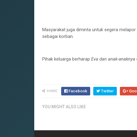
‎Masyarakat juga diminta untuk segera melapor k
sebagai korban.
‎Pihak keluarga berharap
Eva dan anak-anaknya
Facebook
Twitter
Goo
SHARE:
YOU MIGHT ALSO LIKE