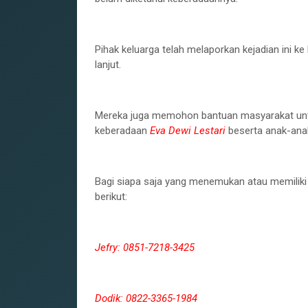
‎Pihak keluarga telah melaporkan kejadian ini 
lanjut.
‎Mereka juga memohon bantuan masyarakat unt
keberadaan
Eva Dewi Lestari
beserta anak-ana
‎Bagi siapa saja yang menemukan atau memiliki
berikut:
‎Jefry: 0851-7218-3425
‎Dodik: 0822-3365-1984