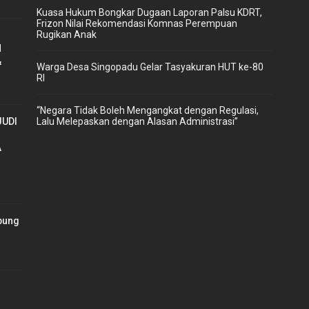
‎Kuasa Hukum Bongkar Dugaan Laporan Palsu KDRT,
Frizon Nilai Rekomendasi Komnas Perempuan
Rugikan Anak
H
&
Warga Desa Singopadu Gelar Tasyakuran HUT ke-80
RI
“Negara Tidak Boleh Mengangkat dengan Regulasi,
Lalu Melepaskan dengan Alasan Administrasi”
JUDI
A
bung