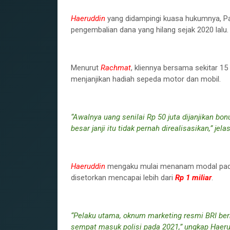
Haeruddin
yang didampingi kuasa hukumnya, P
pengembalian dana yang hilang sejak 2020 lalu.
Menurut
Rachmat
, kliennya bersama sekitar 1
menjanjikan hadiah sepeda motor dan mobil.
“Awalnya uang senilai Rp 50 juta dijanjikan b
besar janji itu tidak pernah direalisasikan,” j
Haeruddin
mengaku mulai menanam modal pada 
disetorkan mencapai lebih dari
Rp 1 miliar
.
“Pelaku utama, oknum marketing resmi BRI be
sempat masuk polisi pada 2021,” ungkap Haeru