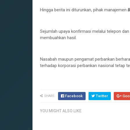
Hingga berita ini diturunkan, pihak manajemen
B
Sejumlah upaya konfirmasi melalui telepon da
membuahkan hasil.
Nasabah maupun pengamat perbankan berharap k
terhadap korporasi perbankan nasional tetap te
Facebook
Twitter
Goo
SHARE:
YOU MIGHT ALSO LIKE