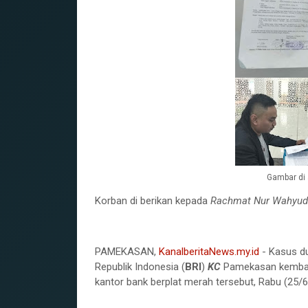
Gambar di
Korban di berikan kepada
Rachmat Nur Wahyudi
PAMEKASAN,
KanalberitaNews.my.id
- Kasus d
Republik Indonesia (
BRI
)
KC
Pamekasan kembali
kantor bank berplat merah tersebut, Rabu (25/