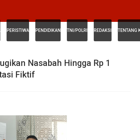
L
PERISTIWA
PENDIDIKAN
TNI/POLRI
REDAKSI
TENTANG 
ugikan Nasabah Hingga Rp 1
asi Fiktif